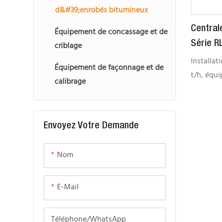
d&#39;enrobés bitumineux
Central
Équipement de concassage et de
Série R
criblage
Installat
Équipement de façonnage et de
t/h, équi
calibrage
Installat
(intégrée
équipeme
Envoyez Votre Demande
conçus po
d'enrobag
Nom
l'efficac
permetten
leurs inv
E-Mail
effectue 
recyclé 
Téléphone/WhatsApp