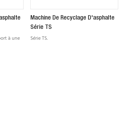
asphalte
Machine De Recyclage D'asphalte
Série TS
port à une
Série TS.