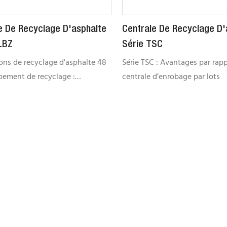
e De Recyclage D'asphalte
Centrale De Recyclage D'
LBZ
Série TSC
ions de recyclage d'asphalte 48
Série TSC : Avantages par rap
pement de recyclage :
centrale d’enrobage par lots
ion de recyclage d'asphalte RLBZ
 à une centrale d'enrobage). Les
nts de la série RLBZ sont
ur être intégrés à une centrale
e existante. Ils améliorent
ité de la production et
t aux utilisateurs de réduire
estissements. L'installation RLBZ
le chauffage de l'asphalte
dans un tambour de séchage