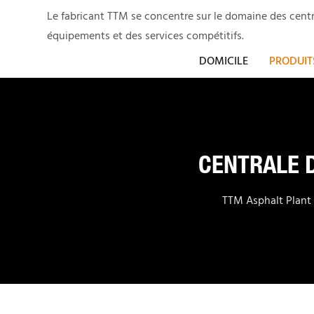
Le fabricant TTM se concentre sur le domaine des centr
équipements et des services compétitifs.
DOMICILE
PRODUIT
CENTRALE 
TTM Asphalt Plant