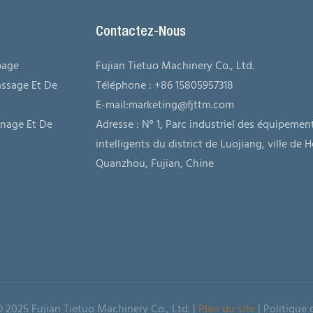
Contactez-Nous
bage
Fujian Tietuo Machinery Co., Ltd.
ssage Et De
Téléphone : +86 15805957318
E-mail:
marketing@fjttm.com
nage Et De
Adresse : N° 1, Parc industriel des équipemen
intelligents du district de Luojiang, ville de H
Quanzhou, Fujian, Chine
© 2025 Fujian Tietuo Machinery Co., Ltd. |
Plan du site
|
Politique
d