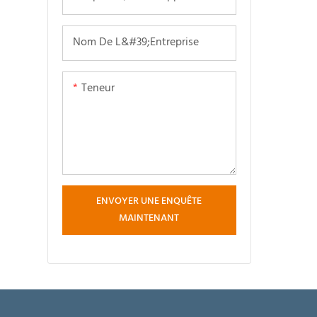
spécifiqu
compléme
Nom De L&#39;entreprise
Elle se 
système 
recyclé, 
Teneur
système 
stockage 
système 
chauffé,
des gaz e
ENVOYER UNE ENQUÊTE
Grâce à s
MAINTENANT
plébiscit