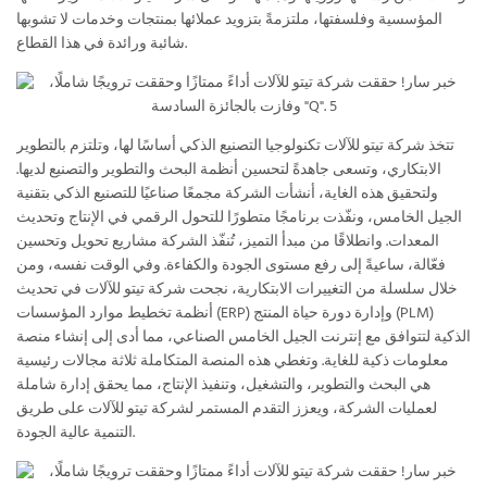
المؤسسية وفلسفتها، ملتزمةً بتزويد عملائها بمنتجات وخدمات لا تشوبها
شائبة ورائدة في هذا القطاع.
تتخذ شركة تيتو للآلات تكنولوجيا التصنيع الذكي أساسًا لها، وتلتزم بالتطوير
الابتكاري، وتسعى جاهدةً لتحسين أنظمة البحث والتطوير والتصنيع لديها.
ولتحقيق هذه الغاية، أنشأت الشركة مجمعًا صناعيًا للتصنيع الذكي بتقنية
الجيل الخامس، ونفّذت برنامجًا متطورًا للتحول الرقمي في الإنتاج وتحديث
المعدات. وانطلاقًا من مبدأ التميز، تُنفّذ الشركة مشاريع تحويل وتحسين
فعّالة، ساعيةً إلى رفع مستوى الجودة والكفاءة. وفي الوقت نفسه، ومن
خلال سلسلة من التغييرات الابتكارية، نجحت شركة تيتو للآلات في تحديث
أنظمة تخطيط موارد المؤسسات (ERP) وإدارة دورة حياة المنتج (PLM)
الذكية لتتوافق مع إنترنت الجيل الخامس الصناعي، مما أدى إلى إنشاء منصة
معلومات ذكية للغاية. وتغطي هذه المنصة المتكاملة ثلاثة مجالات رئيسية
هي البحث والتطوير، والتشغيل، وتنفيذ الإنتاج، مما يحقق إدارة شاملة
لعمليات الشركة، ويعزز التقدم المستمر لشركة تيتو للآلات على طريق
التنمية عالية الجودة.