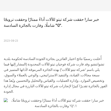
خبر سار! حققت شركة تيتو للآلات أداءً ممتازًا وحققت ترويجًا 
شاملًا، وفازت بالجائزة السادسة "Q".
2023-08-23
أُعلنت رسميًا نتائج اختيار الفائزين بجائزة الجودة السادسة لحكومة بلدية
تشوانتشو. وقد فازت شركة فوجيان تيتو للآلات المحدودة (المشار إليها فيما
يلي باسم "شركة تيتو للآلات") بهذه الجائزة المرموقة لأدائها المتميز في
سبعة مجالات: القيادة، والتنفيذ الاستراتيجي، والوعي بالعملاء والسوق،
وتخصيص الموارد، وإدارة العمليات، والقياس والتحليل والتحسين. ويُعدّ هذا
الفوز بالجائزة تقديرًا كبيرًا لإنجازات شركة تيتو للآلات البارزة في مجال إدارة
الجودة.