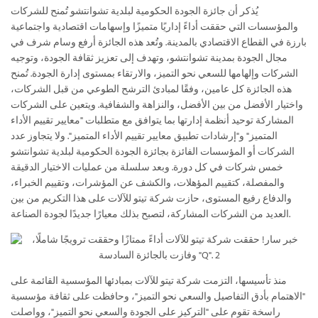
يُذكر أن جائزة الجودة الحكومية لبلدية تشوانتشو تُمنح للشركات
والمؤسسات التي حققت أداءً إداريًا متميزًا وإسهامات اقتصادية واجتماعية
بارزة في القطاع الاقتصادي بالمدينة. وتُعد هذه الجائزة أرفع وسام شرف في
مجال الجودة بمدينة تشوانتشو، وتهدف إلى تعزيز ثقافة الجودة، وتوجيه
الشركات وإلهامها للسعي نحو التميز، والارتقاء بمستوى إدارة الجودة. تُمنح
هذه الجائزة كل عامين، وفقًا لمبادئ الترشح الطوعي من قبل الشركات،
واختيار الأفضل من بين الأفضل، والنزاهة والشفافية. ويتعين على الشركات
المشاركة توحيد أنظمة إدارتها بما يتوافق مع متطلبات "معايير تقييم الأداء
المتميز" و"إرشادات تطبيق معايير تقييم الأداء المتميز". ولا يتجاوز عدد
الشركات أو المؤسسات الفائزة بجائزة الجودة الحكومية لبلدية تشوانتشو
خمس شركات في كل دورة. وبعد سلسلة من عمليات الاختيار الدقيقة
والمفصلة، ​​كتقييم المؤهلات، والكشف عن المؤشرات، وتقييم الخبراء،
والدفاع رفيع المستوى، حازت شركة تيتو للآلات على هذا التكريم من بين
العديد من الشركات المشاركة، لتصبح بذلك معيارًا جديدًا لجودة الصناعة.
منذ تأسيسها، التزمت شركة تيتو للآلات بمبادئها المؤسسية القائمة على
"الاهتمام بأدق التفاصيل والسعي نحو التميز"، وحافظت على ثقافة مؤسسية
راسخة تقوم على "التركيز على الجودة والسعي نحو التميز"، وواصلت