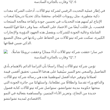
في إطار عملية التحديث الرقمي لشركة تيتو للآلات، أدخلت الشركة معدات
ذكية متطورة، مثل روبوتات اللحام، محققةً بذلك تحديثًا تدريجيًا لمعدات
الإنتاج. لم تُسهم هذه التحديثات في تحسين جودة وكفاءة معالجة المنتجات
فحسب، بل قللت أيضًا من الاعتماد على العمالة، مما وفر دعمًا قويًا للتنمية
الشاملة وعالية الجودة للشركات. وبفضل هذه الجهود الدؤوبة والإنجازات
الكبيرة، تمكنت شركة تيتو للآلات من الحفاظ على ريادتها في مجال التصنيع
الذكي ضمن قطاعها.
تؤمن شركة تيتو للآلات إيمانًا راسخًا بأن التزامنا الدائم بالاهتمام بأدق
التفاصيل والسعي نحو التميز سيُبقينا على هدفنا الأسمى: تحقيق أقصى قيمة
لعملائنا وتوفير حياة أفضل لموظفينا. هذه هي رسالة شركة تيتو للآلات
والدافع وراء تقدمنا. وانطلاقًا من تطلعاتنا، واستلهامًا من جائزة الجودة التي
منحتها حكومة مدينة تشوانتشو، ستواصل شركة تيتو للآلات كتابة فصول
جديدة من النجاح، وتعزيز الأداء المتميز، والمساهمة بفعالية في النمو
الاقتصادي لمدينة تشوانتشو.