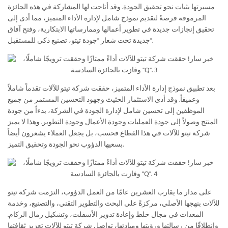
مسيرتها بثبات نحو تحقيق الجودة. وقد أتاحت لها المشاركة في هذه الجائزة
المرموقة فرصةً لتقديم نموذج شامل لإدارة الأداء المتميز، مما أدى إلى
تحقيق إنجازات جديدة في تطوير أعمالها وممارساتها الابتكارية، وفتح آفاق
جديدة تحت شعار "جودة تيتو، تصنيع ذكي للمستقبل".
بعد تطبيق نموذج إدارة الأداء المتميز، حققت شركة تيتو للآلات تقدماً شاملاً
وعميقاً. وقد أدى الاستثمار الحثيث وجهود التحسين المستمر من جميع
الموظفين إلى تحسين شامل لإدارة الجودة في الشركة، بدءاً من جودة
المنتج وصولاً إلى جودة العمليات وجودة الأعمال وجودة التطوير. وهذا لا يميز
شركة تيتو للآلات في هذا القطاع فحسب، بل يجعل العملاء يشعرون أيضاً
بسعيها الدؤوب نحو الجودة وتحقيق التميز.
على مدار ما يقارب العشرين عامًا من العمل الدؤوب، التزمت شركة تيتو
للآلات بنهجها الأصلي، مركزةً على البحث والتطوير التقني، والتصنيع، وخدمة
المعدات في مجال خلط وإعادة تدوير الأسفلت، وتشكيل رمال الركام.
وانطلاقًا من رسالتها ورؤيتها ومبادئها، تواصل شركة تيتو للآلات تعزيز ثقافتها