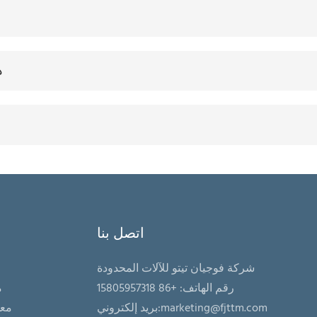
ه
اتصل بنا
شركة فوجيان تيتو للآلات المحدودة
رقم الهاتف: +86 15805957318
م
marketing@fjttm.com
بريد إلكتروني:
معد