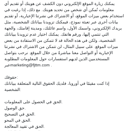
يمكنك زيارة الموقع الإلكتروني دون الكشف عن هويتك أو تقديم أي
معلومات تُمكن أي شخص من تحديد هويتك. مع ذلك، إذا رغبت في
استخدام بعض ميزات الموقع، أو الاشتراك في نشرتنا الإخبارية، أو تقديم
بيانات أخرى عبر تعبئة نموذج، فيمكنك تزويدنا ببياناتك الشخصية، مثل
بريدك الإلكتروني، واسمك الأول، واسم عائلتك، ومدينة إقامتك، والجهة
التي تنتمي إليها، ورقم هاتفك. يمكنك اختيار عدم تزويدنا ببياناتك
الشخصية، ولكن في هذه الحالة قد لا تتمكن من الاستفادة من بعض
ميزات الموقع. على سبيل المثال، لن تتمكن من الاشتراك في نشرتنا
الإخبارية أو التواصل معنا مباشرةً من خلال الموقع. نرحب بتواصل
المستخدمين الذين لديهم استفسارات حول المعلومات المطلوبة
عبرmarketing@fjttm.com .
حقوقك:
إذا كنت مقيمًا في أوروبا، فلديك الحقوق التالية المتعلقة ببياناتك
الشخصية:
الحق في الحصول على المعلومات.
حق الوصول.
الحق في التصحيح.
الحق في المحو.
الحق في تقييد المعالجة.