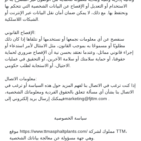
الاستخدام أو التعديل أو الإفصاح عن البيانات الشخصية التي نتحكم بها
ونحتفظ بها. مع ذلك، لا يمكن ضمان أمان نقل البيانات عبر الإنترنت أو
الشبكات اللاسلكية.
الإفصاح القانوني:
سنفصح عن أي معلومات نجمعها أو نستخدمها أو نتلقاها إذا كان ذلك
مطلوبًا أو مسموحًا به بموجب القانون، مثل الامتثال لأمر استدعاء أو
إجراء قانوني مماثل، وعندما نعتقد بحسن نية أن الإفصاح ضروري لحماية
حقوقنا، أو حماية سلامتك أو سلامة الآخرين، أو التحقيق في عمليات
الاحتيال، أو الاستجابة لطلب حكومي.
معلومات الاتصال:
إذا كنت ترغب في الاتصال بنا لفهم المزيد حول هذه السياسة أو ترغب في
الاتصال بنا بشأن أي مسألة تتعلق بالحقوق الفردية ومعلوماتك الشخصية،
فيمكنك إرسال بريد إلكتروني إلىmarketing@fjttm.com .
سياسة الخصوصية
موقع https://www.ttmasphaltplants.com/ مملوك لشركة TTM،
وهي جهة مسؤولة عن معالجة بياناتك الشخصية.