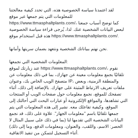
لقد اعتمدنا سياسة الخصوصية هذه، التي تحدد كيفية معالجتنا
للمعلومات التي يتم جمعها عبر موقع
https://www.ttmasphaltplants.com/، كما توضح أسباب جمعنا
لبعض البيانات الشخصية عنك. لذا، يُرجى قراءة سياسة الخصوصية
هذه قبل استخدام موقع https://www.ttmasphaltplants.com/.
نحن نهتم ببياناتك الشخصية ونتعهد بضمان سريتها وأمانها.
المعلومات الشخصية التي نجمعها:
عند زيارتك لموقع https://www.ttmasphaltplants.com/، نقوم
تلقائيًا بجمع معلومات معينة عن جهازك، بما في ذلك معلومات عن
متصفح الويب الخاص بك، وعنوان IP، والمنطقة الزمنية، وبعض
ملفات تعريف الارتباط المثبتة على جهازك. بالإضافة إلى ذلك، أثناء
تصفحك للموقع، نجمع معلومات حول صفحات الويب أو المنتجات
التي تشاهدها، والمواقع الإلكترونية أو عبارات البحث التي أحالتك إلى
الموقع، وكيفية تفاعلك معه. نشير إلى هذه المعلومات التي يتم
جمعها تلقائيًا باسم "معلومات الجهاز". علاوة على ذلك، قد نجمع
البيانات الشخصية التي تقدمها لنا (بما في ذلك على سبيل المثال لا
الحصر: الاسم، واللقب، والعنوان، ومعلومات الدفع، وما إلى ذلك)
أثناء التسجيل لنتمكن من تنفيذ الاتفاقية.