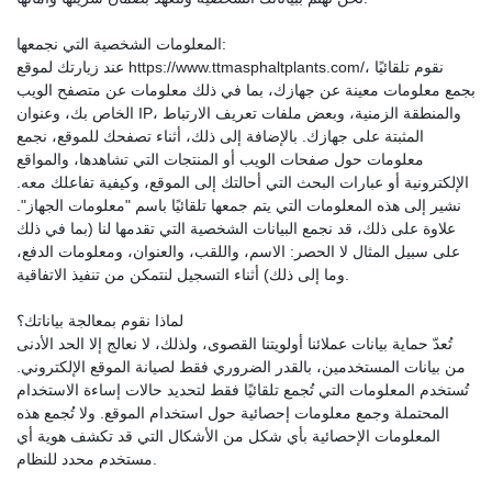
المعلومات الشخصية التي نجمعها:
عند زيارتك لموقع https://www.ttmasphaltplants.com/، نقوم تلقائيًا
بجمع معلومات معينة عن جهازك، بما في ذلك معلومات عن متصفح الويب
الخاص بك، وعنوان IP، والمنطقة الزمنية، وبعض ملفات تعريف الارتباط
المثبتة على جهازك. بالإضافة إلى ذلك، أثناء تصفحك للموقع، نجمع
معلومات حول صفحات الويب أو المنتجات التي تشاهدها، والمواقع
الإلكترونية أو عبارات البحث التي أحالتك إلى الموقع، وكيفية تفاعلك معه.
نشير إلى هذه المعلومات التي يتم جمعها تلقائيًا باسم "معلومات الجهاز".
علاوة على ذلك، قد نجمع البيانات الشخصية التي تقدمها لنا (بما في ذلك
على سبيل المثال لا الحصر: الاسم، واللقب، والعنوان، ومعلومات الدفع،
وما إلى ذلك) أثناء التسجيل لنتمكن من تنفيذ الاتفاقية.
لماذا نقوم بمعالجة بياناتك؟
تُعدّ حماية بيانات عملائنا أولويتنا القصوى، ولذلك، لا نعالج إلا الحد الأدنى
من بيانات المستخدمين، بالقدر الضروري فقط لصيانة الموقع الإلكتروني.
تُستخدم المعلومات التي تُجمع تلقائيًا فقط لتحديد حالات إساءة الاستخدام
المحتملة وجمع معلومات إحصائية حول استخدام الموقع. ولا تُجمع هذه
المعلومات الإحصائية بأي شكل من الأشكال التي قد تكشف هوية أي
مستخدم محدد للنظام.