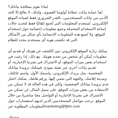
لماذا نقوم بمعالجة بياناتك؟
تُعدّ حماية بيانات عملائنا أولويتنا القصوى، ولذلك، لا نعالج إلا الحد
الأدنى من بيانات المستخدمين، بالقدر الضروري فقط لصيانة الموقع
الإلكتروني. تُستخدم المعلومات التي تُجمع تلقائيًا فقط لتحديد حالات
إساءة الاستخدام المحتملة وجمع معلومات إحصائية حول استخدام
الموقع. ولا تُجمع هذه المعلومات الإحصائية بأي شكل من الأشكال
التي قد تكشف هوية أي مستخدم محدد للنظام.
يمكنك زيارة الموقع الإلكتروني دون الكشف عن هويتك أو تقديم أي
معلومات تُمكن أي شخص من تحديد هويتك. مع ذلك، إذا رغبت في
استخدام بعض ميزات الموقع، أو الاشتراك في نشرتنا الإخبارية، أو
تقديم بيانات أخرى عبر تعبئة نموذج، فيمكنك تزويدنا ببياناتك
الشخصية، مثل بريدك الإلكتروني، واسمك الأول، واسم عائلتك،
ومدينة إقامتك، والجهة التي تنتمي إليها، ورقم هاتفك. يمكنك اختيار
عدم تزويدنا ببياناتك الشخصية، ولكن في هذه الحالة قد لا تتمكن من
الاستفادة من بعض ميزات الموقع. على سبيل المثال، لن تتمكن من
الاشتراك في نشرتنا الإخبارية أو التواصل معنا مباشرةً من خلال
الموقع. نرحب بتواصل المستخدمين الذين لديهم استفسارات حول
المعلومات المطلوبة عبرmarketing@fjttm.com .
حقوقك: