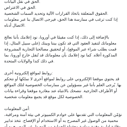
الحق في نقل البيانات.
الحق في الاعتراض.
الحقوق المتعلقة باتخاذ القرارات الآلية وتحديد السمات الشخصية.
إذا كنت ترغب في ممارسة هذا الحق، فيرجى الاتصال بنا عبر معلومات
الاتصال أدناه.
بالإضافة إلى ذلك، إذا كنت مقيمًا في أوروبا، نود إعلامك بأننا نعالج
معلوماتك لتنفيذ العقود التي قد تكون بيننا وبينك (على سبيل المثال، إذا
قمت بطلب شراء عبر الموقع)، أو لتحقيق مصالحنا التجارية المشروعة
المذكورة أعلاه. كما نود إعلامك بأن معلوماتك قد تُنقل خارج أوروبا، بما
في ذلك كندا والولايات المتحدة.
روابط لمواقع إلكترونية أخرى:
قد يحتوي موقعنا الإلكتروني على روابط لمواقع أخرى لا نملكها أو نتحكم
بها. يُرجى العلم بأننا غير مسؤولين عن ممارسات الخصوصية لتلك المواقع
أو الأطراف الخارجية. ننصحك بالانتباه عند مغادرة موقعنا وقراءة بيانات
الخصوصية لكل موقع قد يجمع معلومات شخصية.
أمن المعلومات:
نؤمّن المعلومات التي تقدمها على خوادم الكمبيوتر في بيئة آمنة ومراقبة،
محمية من الوصول غير المصرح به أو الاستخدام أو الإفصاح. نتخذ تدابير
وقائية إدارية وفنية ومادية معقولة للحماية من الوصول غير المصرح به أو