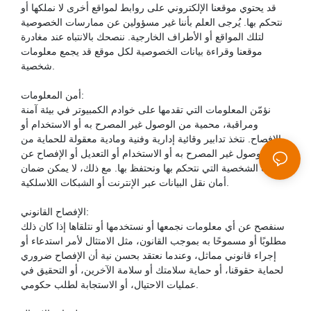
قد يحتوي موقعنا الإلكتروني على روابط لمواقع أخرى لا نملكها أو
نتحكم بها. يُرجى العلم بأننا غير مسؤولين عن ممارسات الخصوصية
لتلك المواقع أو الأطراف الخارجية. ننصحك بالانتباه عند مغادرة
موقعنا وقراءة بيانات الخصوصية لكل موقع قد يجمع معلومات
شخصية.
أمن المعلومات:
نؤمّن المعلومات التي تقدمها على خوادم الكمبيوتر في بيئة آمنة
ومراقبة، محمية من الوصول غير المصرح به أو الاستخدام أو
الإفصاح. نتخذ تدابير وقائية إدارية وفنية ومادية معقولة للحماية من
الوصول غير المصرح به أو الاستخدام أو التعديل أو الإفصاح عن
البيانات الشخصية التي نتحكم بها ونحتفظ بها. مع ذلك، لا يمكن ضمان
أمان نقل البيانات عبر الإنترنت أو الشبكات اللاسلكية.
الإفصاح القانوني:
سنفصح عن أي معلومات نجمعها أو نستخدمها أو نتلقاها إذا كان ذلك
مطلوبًا أو مسموحًا به بموجب القانون، مثل الامتثال لأمر استدعاء أو
إجراء قانوني مماثل، وعندما نعتقد بحسن نية أن الإفصاح ضروري
لحماية حقوقنا، أو حماية سلامتك أو سلامة الآخرين، أو التحقيق في
عمليات الاحتيال، أو الاستجابة لطلب حكومي.