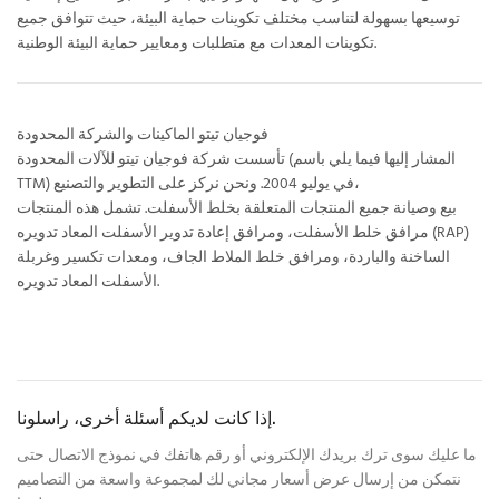
توسيعها بسهولة لتناسب مختلف تكوينات حماية البيئة، حيث تتوافق جميع
تكوينات المعدات مع متطلبات ومعايير حماية البيئة الوطنية.
فوجيان تيتو الماكينات والشركة المحدودة
تأسست شركة فوجيان تيتو للآلات المحدودة (المشار إليها فيما يلي باسم
TTM) في يوليو 2004. ونحن نركز على التطوير والتصنيع،
بيع وصيانة جميع المنتجات المتعلقة بخلط الأسفلت. تشمل هذه المنتجات
مرافق خلط الأسفلت، ومرافق إعادة تدوير الأسفلت المعاد تدويره (RAP)
الساخنة والباردة، ومرافق خلط الملاط الجاف، ومعدات تكسير وغربلة
الأسفلت المعاد تدويره.
إذا كانت لديكم أسئلة أخرى، راسلونا.
ما عليك سوى ترك بريدك الإلكتروني أو رقم هاتفك في نموذج الاتصال حتى
نتمكن من إرسال عرض أسعار مجاني لك لمجموعة واسعة من التصاميم