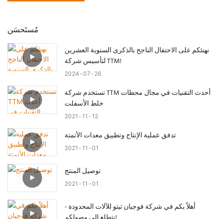
مُستَحسَن
نهنئكم على الاحتفال الناجح بالذكرى السنوية العشرين
لتأسيس شركة TTM!
2024
07
26
تستخدم شركة TTM أحدث التقنيات في مجال محطات
خلط الأسفلت
2021
11
12
تدفق عملية الإنتاج وتطبيق معدات الأتمتة
2021
11
01
توصيل المنتج
2021
11
01
أهلاً بكم في شركة فوجيان تيتو للآلات المحدودة -
نتطلع إلى وصولكم!