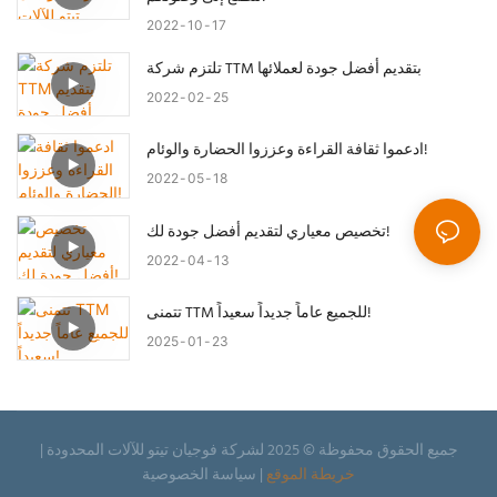
2022
10
17
تلتزم شركة TTM بتقديم أفضل جودة لعملائها
2022
02
25
ادعموا ثقافة القراءة وعززوا الحضارة والوئام!
2022
05
18
تخصيص معياري لتقديم أفضل جودة لك!
2022
04
13
تتمنى TTM للجميع عاماً جديداً سعيداً!
2025
01
23
جميع الحقوق محفوظة © 2025 لشركة فوجيان تيتو للآلات المحدودة |
خريطة الموقع
|
سياسة
الخصوصية