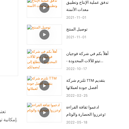
تدفق عملية الإنتاج وتطبيق
معدات الأتمتة
2021
11
01
توصيل المنتج
2021
11
01
أهلاً بكم في شركة فوجيان
تيتو للآلات المحدودة -
نتطلع إلى وصولكم!
2022
10
17
تلتزم شركة TTM بتقديم
أفضل جودة لعملائها
2022
02
25
ادعموا ثقافة القراءة
تعت
وعززوا الحضارة والوئام!
إمكانية توسيعها بسهولة لتشمل تكوينات متنوعة لحماية البيئة، حيث تتوافق جميع تكوينات المعدات مع متطلبات ومعايير حماية البيئة الوطنية.
2022
05
18