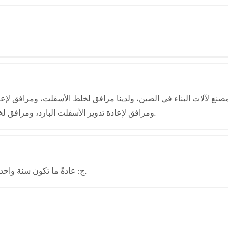
ومرافق لإعادة تدوير الأسفلت البارد، ومرافق لخلط الملاط الجاف، ومعدات لسحق وغربلة الأسفلت.
ج: عادةً ما تكون سنة واحدة للحاسوب المركزي، باستثناء الأجزاء سريعة التلف.