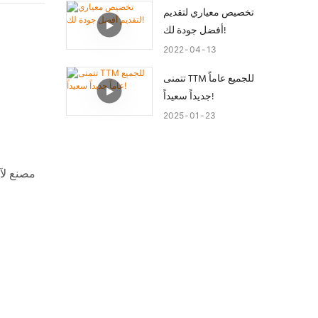
تخصيص معياري لتقديم
أفضل جودة لك!
2022
04
13
تتمنى TTM للجميع عاماً
جديداً سعيداً!
2025
01
23