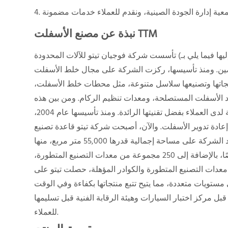
نبذة عن مصنع الأسفلت TTM
تأسست شركة فوجيان تيتو للآلات المحدودة (المشار إليها فيما يلي بـ: TTM) عام 2004، وهي إحدى أبرز الشركات المتخصصة في توريد
ن. ومنذ تأسيسها، ركزت الشركة على مجال خلط الأسفلت
تجاتها وتصنيعها سلاسل متنوعة، مثل محطات خلط الأسفلت،
 الأسفلت المستصلحة، ومعدات تنظيم الركام. ومن بين هذه
المنتجات، تحظى محطات خلط الأسفلت المعاد تدويره الساخن بسمعة طيبة لدى العملاء بفضل تقنيتها الرائدة. ومنذ تأسيسها عام 2004،
ة تدوير الأسفلت. والآن، أصبحت شركة تيتو قاعدة تصنيع
وطنية لمحطات خلط الأسفلت ومعدات إعادة تدوير الأسفلت المعاد تدويره. وتمتد الشركة على مساحة إجمالية قدرها 55,000 متر مربع، منها
36,000 متر مربع مخصصة لمصنع الإنتاج. ويضم المصنع أكثر من 350 فنيًا متخصصًا، بالإضافة إلى 250 مجموعة من معدات التصنيع المتطورة،
نويًا. وبفضل معدات التصنيع المتطورة والكوادر المؤهلة، حصلت تيتو على
دة على مستويات متعددة، مما يتيح تتبع منتجاتها بكفاءة وفي الوقت
ل مركز اختبار السيارات وهيئة الرقابة الفنية قبل تسليمها
للعملاء.