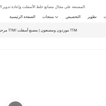
تركز شركة TTM المصنعة على مجال مصانع خلط الأسفلت وإعادة تدوير الأسفلت من خلال معدات وخدمات تنافسية.
ت
تطوير
التخصيص
منتجات
الصفحة الرئيسية
مرحباً بكم في TTM! موردون ومصنعون | مصنع أسفلت TTM