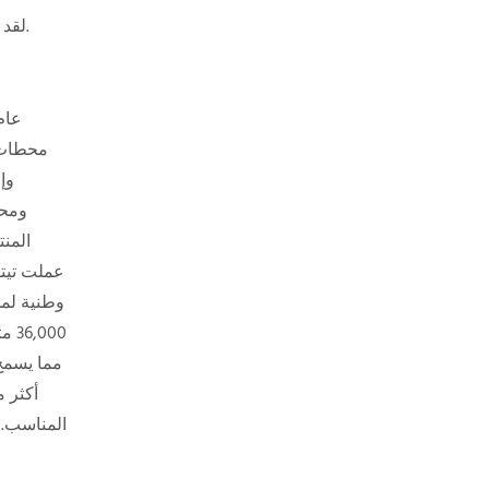
4. لقد حظينا بالاعتراف المستمر كـ "مؤسسة وطنية لرضا العملاء" من قبل جمعية إدارة الجودة الصينية، ونقدم للعملاء خدمات مضمونة.
محطات 
وإ
ومحط
عملت تيتو
المناسب. 