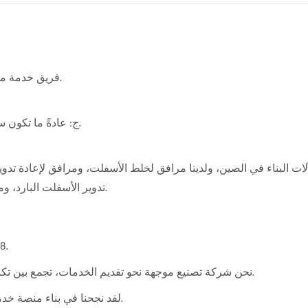
ج: نعم. لدى TTM فريق خدمة ما بعد البيع محترف لتقديم الخدمات للعملاء.
ج: عادةً ما تكون سنة واحدة للحاسوب المركزي، باستثناء الأجزاء سريعة التلف.
تدوير الأسفلت البارد، ومرافق لخلط الملاط الجاف، ومعدات لسحق وغربلة الأسفلت.
1. شهاد
2. نحن شركة تصنيع موجهة نحو تقديم الخدمات، تجمع بين تكنولوجيا المعلومات والتصنيع، ونوفر خدمات مريحة للعملاء.
3. لقد نجحنا في بناء منصة خدمة عن بعد ذكية توفر للعملاء خدمات ممتازة واهتمامًا بالغًا.