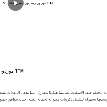
مرحباً بكم في TTM! موردون ومصنعون | مصنع أسفلت TTM
مد محطة خلط الأسفلت تصميمًا هيكليًا معياريًا، مما يجعل المعدات تشغ