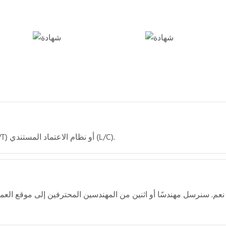
ج: عادةً ما يمكننا العمل بنظام التحويل المصرفي (T/T) أو نظام الاعتماد المستندي (L/C).
نعم. سنرسل مهندسًا أو اثنين من المهندسين المحترفين إلى موقع ال