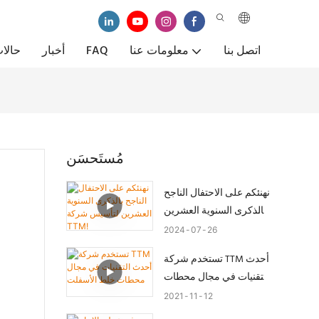
اتصل بنا
معلومات عنا
FAQ
أخبار
حالا
مُستَحسَن
نهنئكم على الاحتفال الناجح
بالذكرى السنوية العشرين
لتأسيس شركة TTM!
2024
07
26
تستخدم شركة TTM أحدث
التقنيات في مجال محطات
خلط الأسفلت
2021
11
12