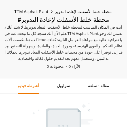
محطة خلط الأسفلت لإعادة التدوير
TTM Asphalt Plant
#محطة خلط الأسفلت لإعادة التدوير
أنت في المكان المناسب لمحطة خلط الأسفلت المعاد تدويرها. لا شك أنك ت
علم الآن أنك ستجد كل ما تبحث عنه في TTM Asphalt Plant. نضمن لك وجو
ده هنا. صُممت آلات Tietuo باحترافية عالية مع مراعاة العوامل التالية: كفاءة
نظام التحكم، والقوى الهندسية، ودورة الحياة، والفائدة، وسهولة التصنيع. نهد
ف إلى توفير أعلى جودة من محطات خلط الأسفلت المعاد تدويرها لعملائنا ا
لدائمين، وسنعمل معهم بجد لتقديم حلول فعّالة واقتصادية.
0 الآراء
0 محتويات
مقالة - سلعة
سراويل
أشرطة فيديو