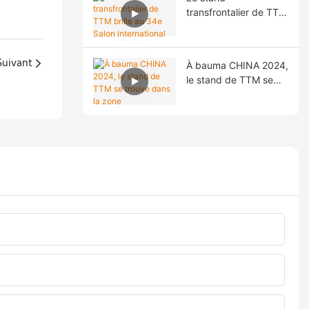
Tietuo Machinery Co.,
transfrontalier de TTM
Ltd. à la Bourse de
brille au 34e Salon
Pékin !
international des
matériaux de
Suivant
À bauma CHINA 2024,
construction Saudi
le stand de TTM se
Build !
trouve dans la zone
d'exposition
extérieure F31.