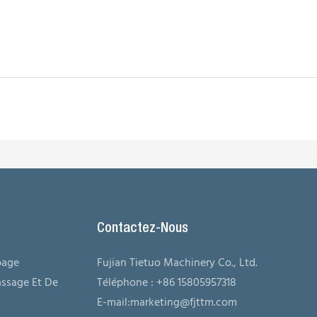
Contactez-Nous
bage
Fujian Tietuo Machinery Co., Ltd.
ssage Et De
Téléphone : +86 15805957318
E-mail:
marketing@fjttm.com