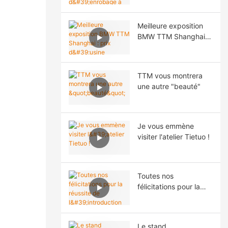
aux Philippines
rendement et ses
solutions de
Meilleure exposition
construction routière
BMW TTM Shanghai :
au salon CTT EXPO
prix d'usine populaire
2026 à Moscou.
- Usine d'asphalte
TTM
TTM vous montrera
une autre "beauté"
Je vous emmène
visiter l'atelier Tietuo !
Toutes nos
félicitations pour la
réussite de
l'introduction en
bourse de Fujian
Le stand