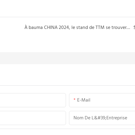
À bauma CHINA 2024, le stand de TTM se trouvera dans la zone d&#39;exposition extérieure F32.
E-Mail
Nom De L&#39;entreprise