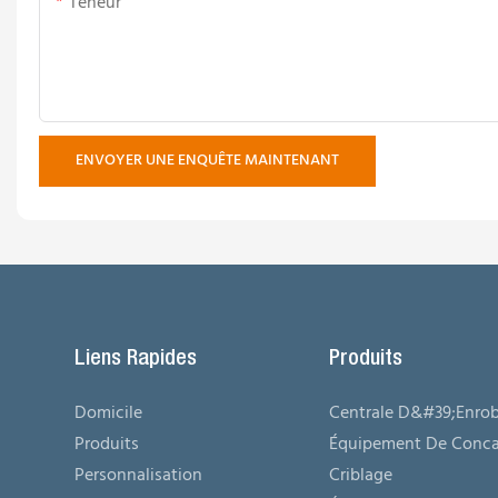
Teneur
ENVOYER UNE ENQUÊTE MAINTENANT
Liens Rapides
Produits
Domicile
Centrale D&#39;enro
Produits
Équipement De Conca
Personnalisation
Criblage