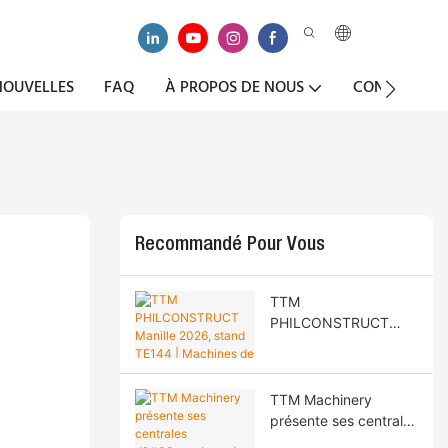
NOUVELLES
FAQ
À PROPOS DE NOUS
CONTACTEZ-
Recommandé Pour Vous
TTM
PHILCONSTRUCT
Manille 2026, stand
TE144 | Machines de
construction routière
TTM Machinery
sur mesure et
présente ses centrales
recrutement d'agents
d'enrobage à haut