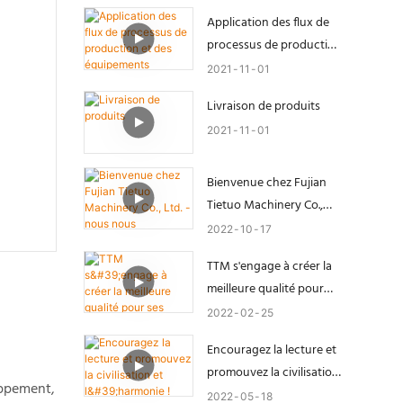
domaine des centrales
Application des flux de
d'enrobage.
processus de production
et des équipements
2021
11
01
d'automatisation
Livraison de produits
2021
11
01
Bienvenue chez Fujian
Tietuo Machinery Co.,
Ltd. - nous nous
2022
10
17
réjouissons de votre
TTM s'engage à créer la
arrivée !
meilleure qualité pour
ses clients.
2022
02
25
Encouragez la lecture et
promouvez la civilisation
oppement,
et l'harmonie !
2022
05
18