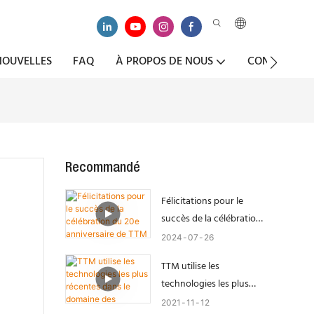
NOUVELLES
FAQ
À PROPOS DE NOUS
CONTACTEZ-
Recommandé
Félicitations pour le
succès de la célébration
du 20e anniversaire de
2024
07
26
TTM !
TTM utilise les
technologies les plus
récentes dans le
2021
11
12