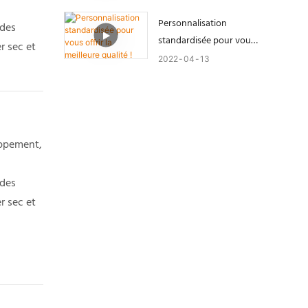
Personnalisation
 des
standardisée pour vous
r sec et
offrir la meilleure qualité !
2022
04
13
oppement,
 des
r sec et