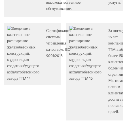
высококачественное
услуги.
обслуживание.
Сертификация
За последн
системы
16 лет
управления
компанию
качеством: ISO
TTM выбра
9001:2015.
более 1500
клиентов 
более чем 
стран мира
Мы помог
нашим
клиентам
достигать
поставлен
целей.