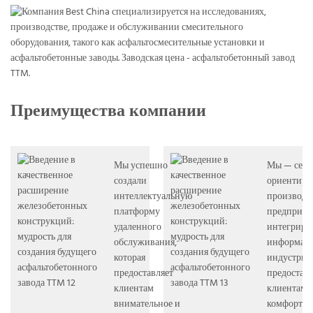
Преимущества компании
Мы успешно
Мы — серв
создали
ориентиро
интеллектуальную
производс
платформу
предприят
удаленного
интегрир
обслуживания,
информати
которая
индустриа
предоставляет
предостав
клиентам
клиентам
внимательное и
комфортн