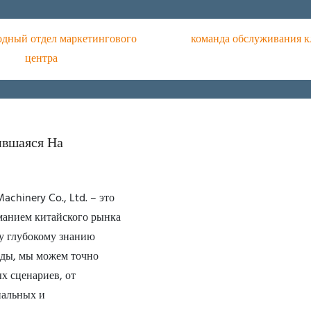
дный отдел маркетингового
команда обслуживания к
центра
ившаяся На
chinery Co., Ltd. – это
манием китайского рынка
у глубокому знанию
еды, мы можем точно
х сценариев, от
нальных и