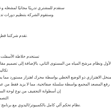
1). سنقدم للمشتري تدريبًا مجانيًا لمشغله
2) وستقوم الشركة بتنظيم دورات تدريبية تقنية بانتظام، وستقدم تدريباً مجانياً لمشغل المشتري.
تقدم شركتنا قطع الغيار الأصلية والأصلية وعالية الجودة لملحقات صيانة الآلات.
1. تستخدم خلاطة الأسفلت 
تكالي
يتم رفع المصعد المجمع بواسطة سلسلة صفائحية، مما لا يزيد فقط من عم
5. إن أسطوانة التجفيف من نوع لوحة الس
6. الت
7. نظام تحكم آلي كامل بالكمبيوتر/اليدوي مع برنامج تشخيص ذاتي وبرنامج تغذية راجعة يضمن تشغيلًا سهلاً وآمنًا.