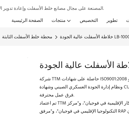
تركز شركة TTM المصنعة على مجال مصانع خلط الأسفلت وإعادة تدوير الأسفلت من خلال معدات وخدمات تنافسية.
ت
تطوير
التخصيص
منتجات
الصفحة الرئيسية
طة الأسفلت عالية الجودة LB-1000
محطة خلط الأسفلت الثابتة
شركة TTM حاصلة على شهادات ISO9001:2008 وISO1400:2007 وOHSAS 18001:2007، بالإضافة إلى شهادة CE
ونظام إدارة الجودة العسكري الصيني وشهادة CU-TR. نبني منتجاتنا وفقًا لنظام إدارة متطور وتصنيع متقدم بواسطة
فرق عمل محترفة.
تم اعتماد TTM كـ "مؤسسة التكنولوجيا الفائقة في فوجيان"، و"مؤسسة الابتكار الإقليمية في فوجيان"، و"مركز