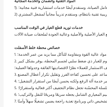
المواد التقنية والضمان والخدمة المجانية
 وعامل الصيانة، وسنقدم أيضًا خدمات استشارية فنية مجانية؛
خدمات توريد قطع الغيار في الوقت المناسب
خصائص محطة خلط الأسفلت
مواد عالية القوة ومقاومة للتآكل مما يزيد من عمر الخدمة؛
2. إن تركيب نظام مرشح الغبار الإعصاري من المستوى الأول ونظام مرشح المياه من المستوى الثاني، بالإضافة إلى تصميم مقاوم للغبار ذي ضغط سلبي لجسم المحطة، يوفر بشكل كبير
ف الاستثمار للعملاء نظرًا لاقتصاديتها الفائقة وجدواها العملية؛
ر خدمة آلة الرفع ولكنه يحسن أيضًا من استقرار التشغيل؛
لسلة المحسّنة تجعل نظام التجفيف أكثر فعالية واستقرارًا؛
صميم المعياري الشامل يجعله سريعًا ومريحًا للنقل والتركيب؛