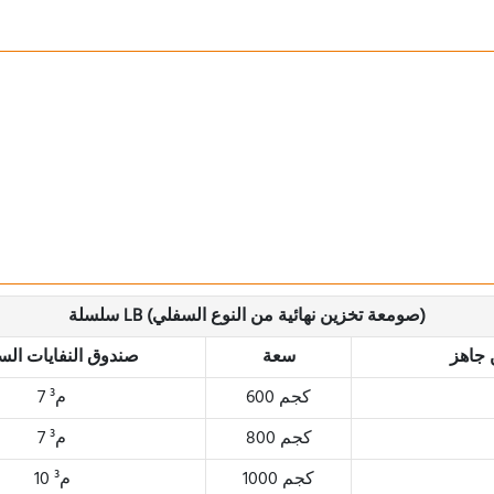
سلسلة LB (صومعة تخزين نهائية من النوع السفلي)
 جاهز
سعة
صندوق النفايات الس
600 كجم
7 م³
800 كجم
7 م³
1000 كجم
10 م³