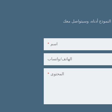
لنموذج أدناه، وسيتواصل معك
اسم
الهاتف/واتساب
المحتوى