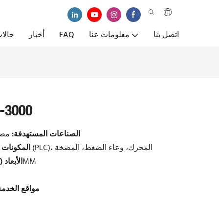
اتصل بنا
معلومات عنا
FAQ
أخبار
حالا
محطات خلط الأسفل
الصناعات المستهدفة:
مصان
وحدة التحكم المنطقية القابلة للبرمجة (PLC)، المحرك، وعاء الضغط، المضخة
المكونات 
46748*38629*4200MM
الأبعاد 
مواقع الخدمة