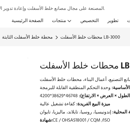
تركز شركة TTM المصنعة على مجال مصانع خلط الأسفلت وإعادة تدوير الأسفلت من خلال معدات وخدمات تنافسية.
ت
تطوير
التخصيص
منتجات
الصفحة الرئيسية
محطات خلط الأسفلت LB-3000
محطة خلط الأسفلت الثابتة
ت LB-3000
ع التصنيع، أعمال البناء، محطات خلط الأسفلت
الأساسية:
(الطول × العرض × الارتفاع):
ميزة البيع الفريدة:
كفاءة تشغيل عالية
 المحلية:
إندونيسيا، روسيا، تايلاند، ماليزيا، تايوان
CE / OHSAS18001 / CQM /ISO
شهادة: