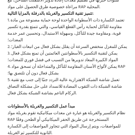
سنوات خبرتها في تصميم معدات إعادة تدوير الأسفلت الساخن، مع
مراعاة خصوصية طرق الحصول على مواد RAP المحلية.
تتميز تقنية التكسير والغربلة بالدرفلة بالمزايا التالية:
1. تعتمد الكسارة ذات الأسطوانة الواحدة لوحة حماية مصنوعة من مادة
مقاومة للتآكل لحماية رأس القطع القياسي، والتي تتمتع بقدرة تكسير
قوية، ومقاومة جيدة للتآكل، وسهولة الاستبدال، وتحسين عمر خدمة
المعدات؛
2. يمكن للمغزل منخفض السرعة أن يقلل بشكل فعال من انبعاث الغبار؛
3. يمكن لتقنية التكسير بالأسطوانتين العائمتين أن تمنع بشكل فعال
المواد الكبيرة المعاد تدويرها من التسبب في فشل فوري للمعدات؛
4. يمكن لألواح الأسنان المقاومة للتآكل والمتداخلة أن تسحق مواد RAP
بشكل فعال دون أن تلتصق بها؛
5. تعمل شاشة الشبكة الاهتزازية عالية التردد جنبًا إلى جنب مع تقنية
شاشة الشبكة ذات الثقوب المضادة للانسداد على حل مشكلة التصاق
الركام الناعم بشاشة الشبكة بشكل فعال.
مبدأ عمل التكسير والغربلة بالأسطوانات
نظام التكسير والغربلة هو عبارة عن معدات ميكانيكية تقوم بغربلة مواد
RAP المستخرجة عن طريق الحفر الميكانيكي أو الطحن وفقًا
للمواصفات، ويتم إرسال المواد التي تتجاوز المواصفات إلى الكسارة
الثانوية للتكسير ثم الغربلة.