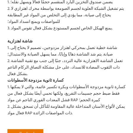
1. يضمن صندوق التخزين البارد المنقسم حجمًا فعالًا ويسهل نقله؛
2. يتم تشغيل الشبكة العلوية لجسم الصومعة بواسطة محرك اهتزازي لا
يحتاج إلى صيانة، مما يؤدي إلى التخلص من المواد غير المطابقة
للمواصفات ويمنع انسداد المواد؛
3. يمنع الهيكل الخاص لجسم المستودع بشكل فعال تقوس المواد.
شاشة اهتزازية
1. شاشة خطية تعمل بمحركي اهتزاز مزدوجين، تصميم لا يحتاج إلى
صيانة. يتم شد الشاشة ذهابًا وإيابًا، مما يسهل الصيانة والاستبدال؛
2. تعمل الشاشة الاهتزازية عالية التردد، جنبًا إلى جنب مع تقنية الشاشة
ذات الثقوب المضادة للانسداد، على حل مشكلة التصاق الركام الناعم
بشكل فعال.
كسارة ثانوية مزدوجة الأسطوانات
1. كسارة ثانوية مزدوجة الأسطوانات وبكرة تكسير عائمة، والتي لا يمكنها
فقط ضبط حجم جسيمات التفريغ، ولكنها تحمي أيضًا بشكل فعال من
فشل المعدات الفوري الناجم عن مواد RAP كبيرة الحجم؛
2. يمكن لألواح الأسنان المتداخلة عالية المقاومة للتآكل أن تسحق بشكل
فعال مواد RAP ذات المواصفات الزائدة.