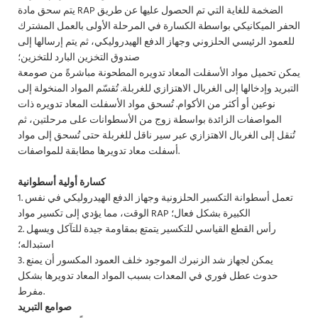
يتم سحق مادة RAP الضخمة للغاية التي تم الحصول عليها عن طريق
الحفر الميكانيكي بواسطة الكسارة في المرحلة الأولى بالعمل المشترك
للعمود الرئيسي الحلزوني وجهاز الدفع الهيدروليكي، ثم يتم إرسالها إلى
صندوق التخزين البارد للتخزين؛
يمكن تحميل مواد الأسفلت المعاد تدويره المطحونة مباشرةً من صومعة
التبريد وإدخالها إلى الغربال الاهتزازي للغربلة. تُقسّم المواد المنخولة إلى
نوعين أو أكثر من الأكوام. تُسحق مواد الأسفلت المعاد تدويره ذات
المواصفات الزائدة بواسطة زوج من الأسطوانات على مرحلتين، ثم
تُنقل إلى الغربال الاهتزازي عبر سير ناقل للغربلة حتى تُسحق إلى مواد
أسفلت معاد تدويرها مطابقة للمواصفات.
كسارة أولية أسطوانية
1. تعمل أسطوانة التكسير الحلزونية وجهاز الدفع الهيدروليكي في نفس
الوقت، مما يؤدي إلى تكسير مواد RAP الكبيرة بشكل فعال؛
2. رأس القطع القياسي للتكسير يتمتع بمقاومة جيدة للتآكل ويسهل
استبداله؛
3. يمكن لجهاز شد الزنبرك الموجود خلف العمود المكسور أن يمنع
حدوث عطل فوري في المعدات بسبب المواد المعاد تدويرها بشكل
مفرط.
صوامع التبريد