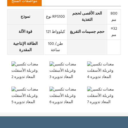
مواصفات المنتج
800
الحد الأقصى لحجم
نوع RPS100
نموذج
مم
التغذية
≤32
حجم جسيمات التفريغ
121 كيلوواط
قوة الآلة
مم
100 طن/
الطاقة الإنتاجية
ساعة
المقدرة