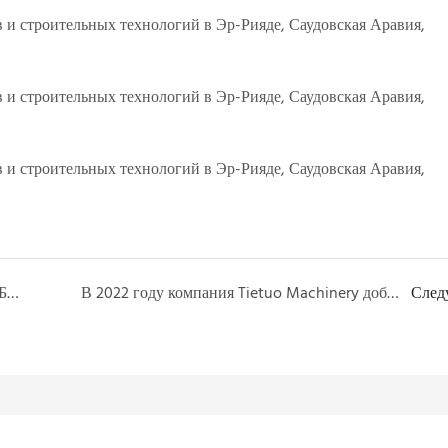
6-я Международная выставка BUILCON в Бангладеш
В 2022 году компания Tietuo Machinery добилась хороших результатов в конкурсе инноваций «Пять малых предприятий», в котором участвуют миллионы сотрудников.
След