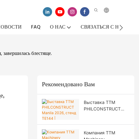
НОВОСТИ
FAQ
О НАС
СВЯЗАТЬСЯ С НАМИ
, завершилась блестяще.
Рекомендовано Вам
, 
Выставка TTM
PHILCONSTRUCT
Manila 2026, стенд
TE144 |
Специализированная
Компания TTM
дорожно-