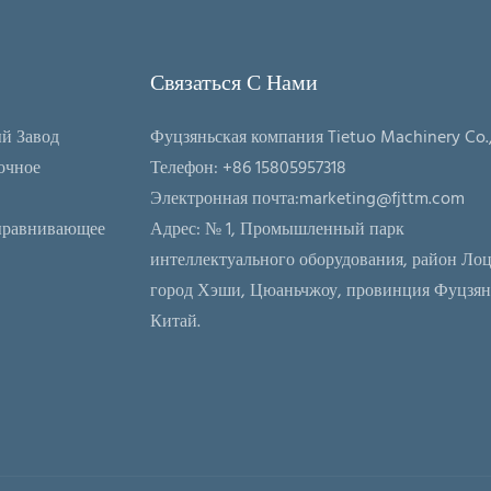
Связаться С Нами
й Завод
Фуцзяньская компания Tietuo Machinery Co.,
очное
Телефон: +86 15805957318
Электронная почта:
marketing@fjttm.com
ыравнивающее
Адрес: № 1, Промышленный парк
интеллектуального оборудования, район Лоц
город Хэши, Цюаньчжоу, провинция Фуцзян
Китай.