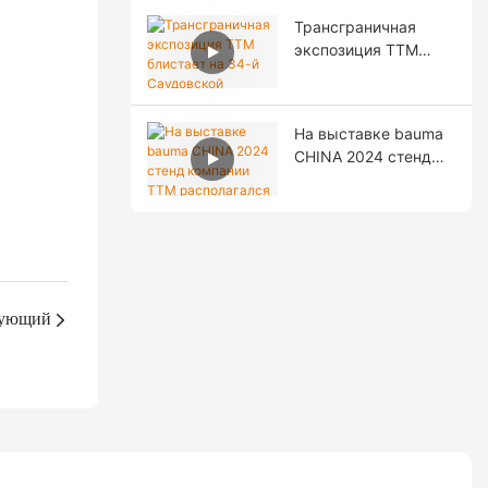
размещением акций
Трансграничная
на Пекинской
экспозиция TTM
фондовой бирже!
блистает на 34-й
Саудовской
международной
На выставке bauma
выставке
CHINA 2024 стенд
строительных
компании TTM
материалов!
располагался на
открытой
выставочной
площадке F31.
ующий