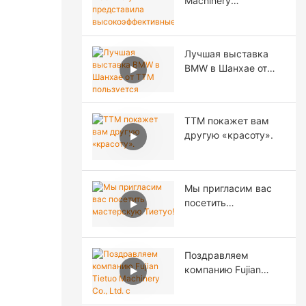
Machinery
строительная
представила
техника и набор
высокоэффективные
агентов на
асфальтосмесительн
Филиппинах
Лучшая выставка
ые установки и
BMW в Шанхае от
решения для
TTM пользуется
дорожного
популярностью
строительства на
благодаря заводской
выставке CTT EXPO
TTM покажет вам
цене -
2026 в Москве.
другую «красоту».
асфальтобетонный
завод TTM.
Мы пригласим вас
посетить
мастерскую Тиетуо!
Поздравляем
компанию Fujian
Tietuo Machinery Co.,
Ltd. с успешным