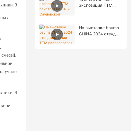
на Пекинской
экспозиция TTM
фондовой бирже!
блистает на 34-й
бных
Саудовской
международной
На выставке bauma
выставке
CHINA 2024 стенд
строительных
я
компании TTM
материалов!
,
располагался на
открытой
 смесей,
выставочной
ельное
площадке F31.
получило
ивное