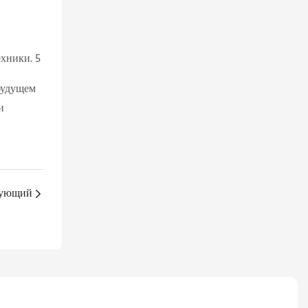
будущем
и
ующий