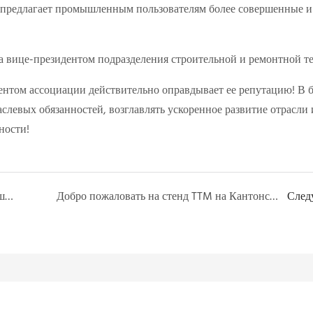
 предлагает промышленным пользователям более совершенные и
ентом ассоциации действительно оправдывает ее репутацию! В 
аслевых обязанностей, возглавлять ускоренное развитие отрасли 
ности!
Компания Tietuo Machinery была приглашена продемонстрировать свои технологические разработки профессиональному сообществу специалистов по управлению муниципальными объектами.
Добро пожаловать на стенд TTM на Кантонской ярмарке!
След