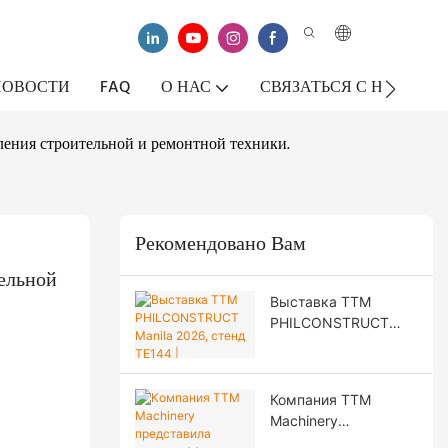
НОВОСТИ
FAQ
О НАС
СВЯЗАТЬСЯ С НАМИ
ления строительной и ремонтной техники.
Рекомендовано Вам
льной 
Выставка TTM
PHILCONSTRUCT
Manila 2026, стенд
TE144 |
Специализированная
Компания TTM
дорожно-
Machinery
строительная
представила