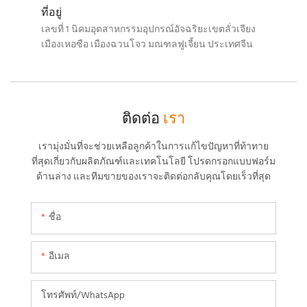
ที่อยู่
เลขที่ 1 นิคมอุตสาหกรรมอุปกรณ์อัจฉริยะเขตลั่วเจียง
เมืองเหอซือ เมืองฉวนโจว มณฑลฟูเจี้ยน ประเทศจีน
ติดต่อ
เรา
เรามุ่งมั่นที่จะช่วยเหลือลูกค้าในการแก้ไขปัญหาที่ท้าทาย
ที่สุดเกี่ยวกับผลิตภัณฑ์และเทคโนโลยี โปรดกรอกแบบฟอร์ม
ด้านล่าง และทีมขายของเราจะติดต่อกลับคุณโดยเร็วที่สุด
ชื่อ
อีเมล
โทรศัพท์/WhatsApp