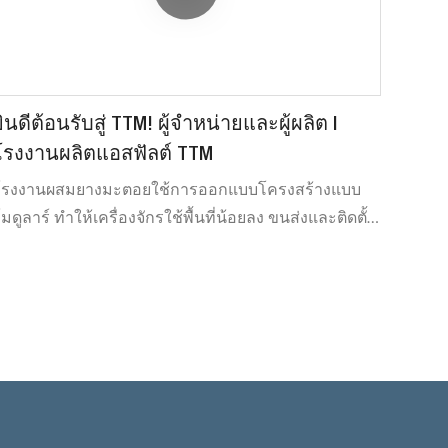
อสฟัลต์เย็น โรงงานผสมปูนแห้ง และอุปกรณ์บดและคัด
แยกแอสฟัลต์
ินดีต้อนรับสู่ TTM! ผู้จำหน่ายและผู้ผลิต |
โรงงานผลิตแอสฟัลต์ TTM
โรงงานผสมยางมะตอยใช้การออกแบบโครงสร้างแบบ
มดูลาร์ ทำให้เครื่องจักรใช้พื้นที่น้อยลง ขนส่งและติดตั้ง
ได้สะดวกและรวดเร็วยิ่งขึ้น สามารถขยายการกำหนด
่าที่เป็นมิตรต่อสิ่งแวดล้อมได้หลากหลายรูปแบบอย่าง
สะดวก โดยการกำหนดค่าอุปกรณ์ทั้งหมดเป็นไปตามข้อ
กำหนดและมาตรฐานด้านการรักษาสิ่งแวดล้อมของ
ประเทศ