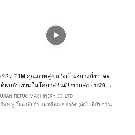
ม ทำให้ระบบอบแห้งมีประสิทธิภาพและเสถียรยิ่งขึ้น
) ลิฟต์ขนส่งวัสดุร้อนใช้โซ่ Gall คู่ในการยก ซึ่งไม่เพียง
ต่ช่วยยืดอายุการใช้งานของเครื่องยก แต่ยังช่วยเพิ่ม
เสถียรภาพในการทำงานอีกด้วย
) ถังเก็บหินร้อนขนาดใหญ่ช่วยให้การทำงานสะดวกยิ่ง
ึ้น
) ใบพายที่ออกแบบมาเป็นพิเศษและเครื่องผสมทรงพลัง
องเราช่วยให้การผสมง่ายขึ้น มีประสิทธิภาพ และเชื่อ
ือได้
บริษัท TTM คุณภาพสูง หวังเป็นอย่างยิ่งว่าจะ
6) ระบบควบคุมด้วยคอมพิวเตอร์ สามารถสลับโหมด
ได้พบกับท่านในโอกาสอันดี! ขายส่ง - บริษัท
อัตโนมัติ/แมนนวล และมีโปรแกรมตรวจสอบตัวเอง
ไท่ตูโอ แมชชีนเนล จำกัด
FUJIAN TIETUO MACHINERY CO.,LTD
ัตโนมัติ ทำให้การใช้งานง่ายและปลอดภัย
ริษัท ฟูเจี้ยน เทียถัว แมชชีนเนล จำกัด (ต่อไปนี้เรียกว่า
7) การออกแบบแบบโมดูลาร์โดยรวมทำให้การขนส่งและ
TM) ก่อตั้งขึ้นเมื่อเดือนกรกฎาคม พ.ศ. 2547 โดยมุ่งเน้น
ารติดตั้งสะดวกและรวดเร็วยิ่งขึ้น
การพัฒนา การผลิต
) อินเทอร์เฟซ RAP สงวนไว้สำหรับการอัปเกรดอุปกรณ์
ำหน่ายและให้บริการผลิตภัณฑ์ทุกชนิดที่เกี่ยวข้องกับ
RAP แบบ Hot RAP