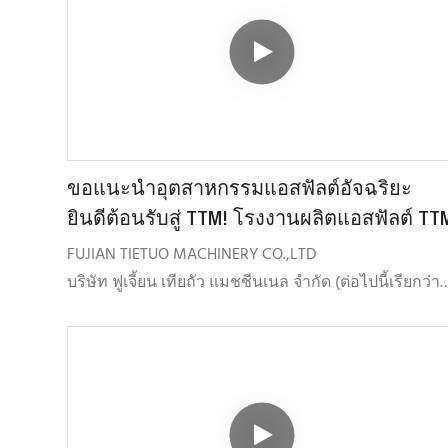
ขอแนะนำอุตสาหกรรมแอสฟัลต์อัจฉริยะ
ยินดีต้อนรับสู่ TTM! โรงงานผลิตแอสฟัลต์ TT
FUJIAN TIETUO MACHINERY CO.,LTD
บริษัท ฟูเจี้ยน เทียถัว แมชชีนเนล จำกัด (ต่อไปนี้เรียกว่า
TTM) ก่อตั้งขึ้นเมื่อเดือนกรกฎาคม พ.ศ. 2547 โดยมุ่งเน้น
การพัฒนา การผลิต
จำหน่ายและให้บริการผลิตภัณฑ์ทุกชนิดที่เกี่ยวข้องกับ
การผสมแอสฟัลต์ ผลิตภัณฑ์ดังกล่าวได้แก่ โรงงานผสม
แอสฟัลต์ โรงงานรีไซเคิลแอสฟัลต์แบบร้อน โรงงาน