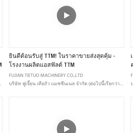
การผสมแอสฟัลต์ ผลิตภัณฑ์ดังกล่าวได้แก่ โรงงานผสม
ก
เ
แอสฟัลต์ โรงงานรีไซเคิลแอสฟัลต์แบบร้อน โรงงาน
แ
ใ
รีไซเคิลแอสฟัลต์แบบเย็น โรงงานผสมปูนแห้ง และ
แ
อุปกรณ์บดและคัดแยกแอสฟัลต์
ยินดีต้อนรับสู่ TTM! ในราคาขายส่งสุดคุ้ม -
M
โรงงานผลิตแอสฟัลต์ TTM
FUJIAN TIETUO MACHINERY CO.,LTD
บริษัท ฟูเจี้ยน เทียถัว แมชชีนเนล จำกัด (ต่อไปนี้เรียกว่า
บ
TTM) ก่อตั้งขึ้นเมื่อเดือนกรกฎาคม พ.ศ. 2547 โดยมุ่งเน้น
T
การพัฒนา การผลิต
จำหน่ายและให้บริการผลิตภัณฑ์ทุกชนิดที่เกี่ยวข้องกับ
จ
การผสมแอสฟัลต์ ผลิตภัณฑ์ดังกล่าวได้แก่ โรงงานผสม
ก
แอสฟัลต์ โรงงานรีไซเคิลแอสฟัลต์ร้อน โรงงานรีไซเคิล
แ