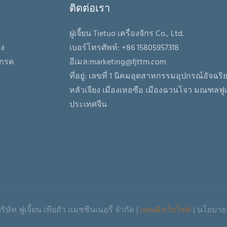
ติดต่อเรา
ฝูเจี้ยน Tietuo เครื่องจักร Co., Ltd.
อง
เบอร์โทรศัพท์: +86 15805957318
เกรด
อีเมล:
marketing@fjttm.com
ที่อยู่: เลขที่ 1 นิคมอุตสาหกรรมอุปกรณ์อัจฉร
หลัวเจียง เมืองเหอซือ เมืองฉวนโจว มณฑลฟูเจ
ประเทศจีน
ริษัท ฟูเจี้ยน เทียถัว แมชชีนเนอรี่ จำกัด |
แผนผังเว็บไซต์
|
นโยบาย