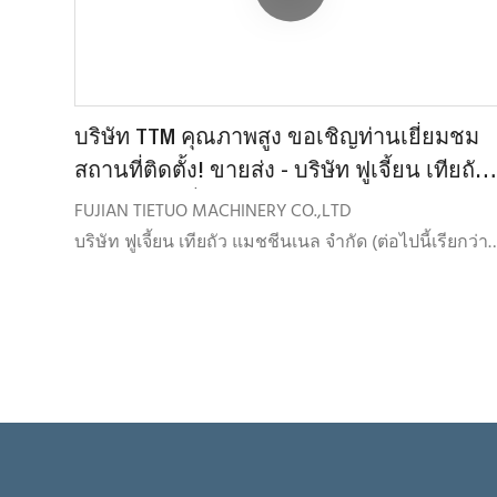
รีไซเคิลแอสฟัลต์แบบเย็น โรงงานผสมปูนแห้ง และ
อุปกรณ์บดและคัดแยกแอสฟัลต์
บริษัท TTM คุณภาพสูง ขอเชิญท่านเยี่ยมชม
สถานที่ติดตั้ง! ขายส่ง - บริษัท ฟูเจี้ยน เทียถัว
แมชชีนเนอรี่ จำกัด
FUJIAN TIETUO MACHINERY CO.,LTD
บริษัท ฟูเจี้ยน เทียถัว แมชชีนเนล จำกัด (ต่อไปนี้เรียกว่า
TTM) ก่อตั้งขึ้นเมื่อเดือนกรกฎาคม พ.ศ. 2547 โดยมุ่งเน้น
การพัฒนา การผลิต
จำหน่ายและให้บริการผลิตภัณฑ์ทุกชนิดที่เกี่ยวข้องกับ
การผสมแอสฟัลต์ ผลิตภัณฑ์ดังกล่าวได้แก่ โรงงานผสม
แอสฟัลต์ โรงงานรีไซเคิลแอสฟัลต์ร้อน โรงงานรีไซเคิล
แอสฟัลต์เย็น โรงงานผสมปูนแห้ง และอุปกรณ์บดและคั
แยกแอสฟัลต์