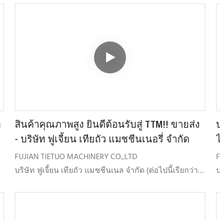
การพัฒนา การผลิต
ส
จำหน่ายและให้บริการผลิตภัณฑ์ทุกชนิดที่เกี่ยวข้องกับ
3
การผสมแอสฟัลต์ ผลิตภัณฑ์ดังกล่าวได้แก่ โรงงานผสม
แ
แอสฟัลต์ โรงงานรีไซเคิลแอสฟัลต์ร้อน โรงงานรีไซเคิล
แอสฟัลต์เย็น โรงงานผสมปูนแห้ง และอุปกรณ์บดและคัด
4
แยกแอสฟัลต์
ข
5
น
ข
ถ
า
สินค้าคุณภาพสูง ยินดีต้อนรับสู่ TTM!! ขายส่ง
- บริษัท ฟูเจี้ยน เทียถัว แมชชีนเนอรี่ จำกัด
FUJIAN TIETUO MACHINERY CO.,LTD
อ
บริษัท ฟูเจี้ยน เทียถัว แมชชีนเนล จำกัด (ต่อไปนี้เรียกว่า
บ
TTM) ก่อตั้งขึ้นเมื่อเดือนกรกฎาคม พ.ศ. 2547 โดยมุ่งเน้น
T
ก
การพัฒนา การผลิต
8
จำหน่ายและให้บริการผลิตภัณฑ์ทุกชนิดที่เกี่ยวข้องกับ
จ