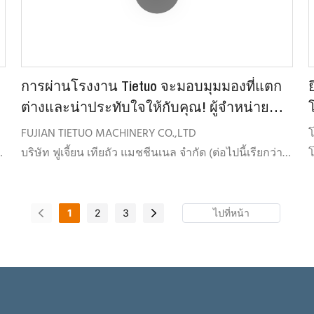
แอสฟัลต์เย็น โรงงานผสมปูนแห้ง และอุปกรณ์บดและคัด
แ
แยกแอสฟัลต์
การผ่านโรงงาน Tietuo จะมอบมุมมองที่แตก
ย
ต่างและน่าประทับใจให้กับคุณ! ผู้จำหน่าย
และผู้ผลิต | โรงงานผลิตแอสฟัลต์ TTM
FUJIAN TIETUO MACHINERY CO.,LTD
บริษัท ฟูเจี้ยน เทียถัว แมชชีนเนล จำกัด (ต่อไปนี้เรียกว่า
โ
TTM) ก่อตั้งขึ้นเมื่อเดือนกรกฎาคม พ.ศ. 2547 โดยมุ่งเน้น
การพัฒนา การผลิต
ค
จำหน่ายและให้บริการผลิตภัณฑ์ทุกชนิดที่เกี่ยวข้องกับ
1
2
3
การผสมแอสฟัลต์ ผลิตภัณฑ์ดังกล่าวได้แก่ โรงงานผสม
แอสฟัลต์ โรงงานรีไซเคิลแอสฟัลต์ร้อน โรงงานรีไซเคิล
ด
แอสฟัลต์เย็น โรงงานผสมปูนแห้ง และอุปกรณ์บดและคัด
แยกแอสฟัลต์