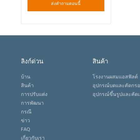
ปริมาณแอ
ส่งคำถามตอนนี้
ผลิต ใน
ที่เทียบเ
ตามธรรม
ปูนผสมแ
ลิงก์ด่วน
สินค้า
บ้าน
โรงงานผสมแอสฟัลต์
สินค้า
อุปกรณ์บดและคัดกร
การปรับแต่ง
อุปกรณ์ขึ้นรูปและคัด
การพัฒนา
กรณี
ข่าว
FAQ
เกี่ยวกับเรา