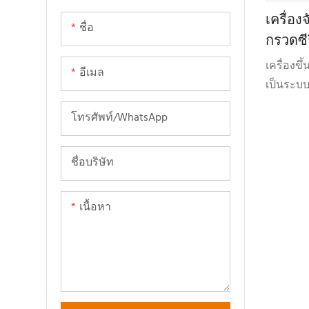
รีไซเคิล
เครื่อง
ชื่อ
กรวดซีร
เครื่องขึ
อีเมล
เป็นระบ
ลาร์ ปิดส
โทรศัพท์/WhatsApp
แบบหอคอย
คัดขนาด
ชื่อบริษัท
ผลิตทรา
ประสิทธ
อนุภาค 
เนื้อหา
ประสิทธ
ความชื้น
นำไปใช้ก
เนื่องและ
คุณภาพข