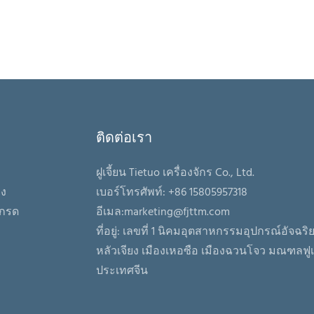
สฟัลต์ล้น และเพิ่มกำลังการ
ขณะเดียวกันก็สามารถผลิตทราย
ท่ากับทรายที่ได้จากการเผาไหม้
ชาติ สำหรับใช้ในคอนกรีตและ
ห้ง
ติดต่อเรา
ฝูเจี้ยน Tietuo เครื่องจักร Co., Ltd.
อง
เบอร์โทรศัพท์: +86 15805957318
เกรด
อีเมล:
marketing@fjttm.com
ที่อยู่: เลขที่ 1 นิคมอุตสาหกรรมอุปกรณ์อัจฉร
หลัวเจียง เมืองเหอซือ เมืองฉวนโจว มณฑลฟูเจ
ประเทศจีน