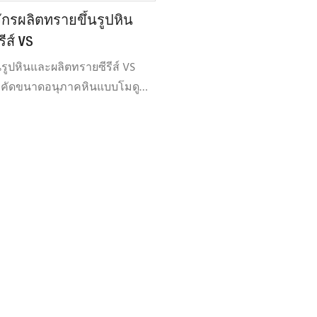
จักรผลิตทรายขึ้นรูปหิน
ีส์ VS
้นรูปหินและผลิตทรายซีรีส์ VS
บคัดขนาดอนุภาคหินแบบโมดู
นิทด้วยแรงดันลบ เป็นเครื่องจักร
 ที่ช่วยเพิ่มประสิทธิภาพการ
อนุภาคหิน (และยังรวมถึงการ
ยด้วย) โดยผสานรวมการเพิ่ม
ิภาพขนาดหิน การปรับขนาด
การควบคุมผงหิน การผลิตทราย
ิภาพสูง การควบคุมปริมาณ
 และการรักษาสิ่งแวดล้อม เมื่อ
ับเครื่องผสมแอสฟัลต์ (แบบต่อ
ไม่ต่อเนื่อง) จะช่วยปรับปรุง
องส่วนผสมแอสฟัลต์ ลด