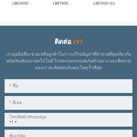
LBE3000
LBE1500
LBE1500-02
ติดต่อ
เรา
เรามุ่งมั่นที่จะช่วยเหลือลูกค้าในการแก้ไขปัญหาที่ท้าทายที่สุดเกี่ยวกับ
ผลิตภัณฑ์และเทคโนโลยี
โปรดกรอกแบบฟอร์มด้านล่าง และทีมขาย
ของเราจะติดต่อกลับคุณโดยเร็วที่สุด
ชื่อ
อีเมล
โทรศัพท์/WhatsApp
+1
ชื่อบริษัท