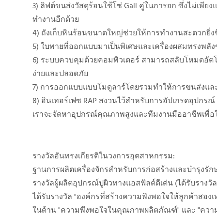
3) ลิฟต์ขนส่งวัสดุร้อนใช้โซ่ Gall คู่ในการยก ซึ่งไม่เพ
ทำงานอีกด้วย
4) ถังเก็บหินร้อนขนาดใหญ่ช่วยให้การทำงานสะดวกยิ่งข
5) ใบพายที่ออกแบบมาเป็นพิเศษและเครื่องผสมทรงพลังขอ
6) ระบบควบคุมด้วยคอมพิวเตอร์ สามารถสลับโหมดอัตโ
ง่ายและปลอดภัย
7) การออกแบบแบบโมดูลาร์โดยรวมทำให้การขนส่งและการ
8) อินเทอร์เฟซ RAP สงวนไว้สำหรับการอัปเกรดอุปกรณ์
เราจะจัดหาอุปกรณ์คุณภาพสูงและทีมงานมืออาชีพเพื่อใ
รางวัลอันทรงเกียรติในวงการอุตสาหกรรม:
ฐานการผลิตเครื่องจักรสำหรับการก่อสร้างและบำรุงรัก
รางวัลผู้ผลิตอุปกรณ์ปูผิวทางแอสฟัลต์ดีเด่น (ได้รับรางวัลน
ได้รับรางวัล "องค์กรที่สร้างความพึงพอใจให้ลูกค้า
ในด้าน "ความพึงพอใจในคุณภาพผลิตภัณฑ์" และ "ความพึ