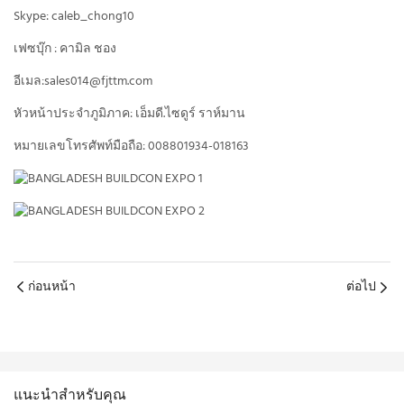
Skype: caleb_chong10
เฟซบุ๊ก : คามิล ชอง
อีเมล:sales014@fjttm.com
หัวหน้าประจำภูมิภาค: เอ็มดี.ไซดูร์ ราห์มาน
หมายเลขโทรศัพท์มือถือ: 008801934-018163
ก่อนหน้า
ต่อไป
แนะนำสำหรับคุณ