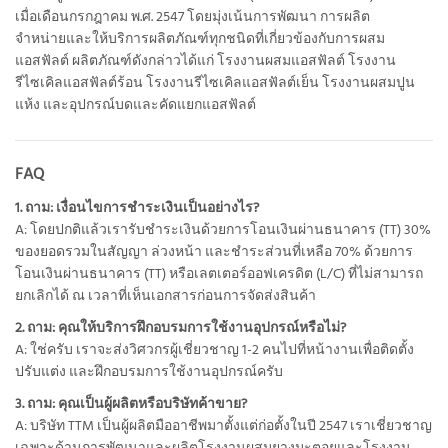
เมื่อเดือนกรกฎาคม พ.ศ. 2547 โดยมุ่งเน้นการพัฒนา การผลิต
จำหน่ายและให้บริการผลิตภัณฑ์ทุกชนิดที่เกี่ยวข้องกับการผสม
แอสฟัลต์ ผลิตภัณฑ์ดังกล่าวได้แก่ โรงงานผสมแอสฟัลต์ โรงงาน
รีไซเคิลแอสฟัลต์ร้อน โรงงานรีไซเคิลแอสฟัลต์เย็น โรงงานผสมปูน
แห้ง และอุปกรณ์บดและคัดแยกแอสฟัลต์
FAQ
1. ถาม: เงื่อนไขการชำระเงินเป็นอย่างไร?
A: โดยปกติแล้วเรารับชำระเงินด้วยการโอนเงินผ่านธนาคาร (TT) 30%
ของยอดรวมในสัญญา ล่วงหน้า และชำระส่วนที่เหลือ 70% ด้วยการ
โอนเงินผ่านธนาคาร (TT) หรือเลตเตอร์ออฟเครดิต (L/C) ที่ไม่สามารถ
ยกเลิกได้ ณ เวลาที่เห็นเอกสารก่อนการจัดส่งสินค้า
2. ถาม: คุณให้บริการฝึกอบรมการใช้งานอุปกรณ์หรือไม่?
A: ใช่ครับ เราจะส่งวิศวกรผู้เชี่ยวชาญ 1-2 คนไปที่หน้างานเพื่อติดตั้ง
ปรับแต่ง และฝึกอบรมการใช้งานอุปกรณ์ครับ
3. ถาม: คุณเป็นผู้ผลิตหรือบริษัทค้าขาย?
A: บริษัท TTM เป็นผู้ผลิตมืออาชีพมาตั้งแต่ก่อตั้งในปี 2547 เราเชี่ยวชาญ