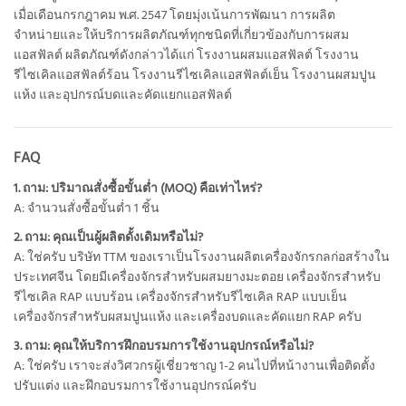
เมื่อเดือนกรกฎาคม พ.ศ. 2547 โดยมุ่งเน้นการพัฒนา การผลิต
จำหน่ายและให้บริการผลิตภัณฑ์ทุกชนิดที่เกี่ยวข้องกับการผสม
แอสฟัลต์ ผลิตภัณฑ์ดังกล่าวได้แก่ โรงงานผสมแอสฟัลต์ โรงงาน
รีไซเคิลแอสฟัลต์ร้อน โรงงานรีไซเคิลแอสฟัลต์เย็น โรงงานผสมปูน
แห้ง และอุปกรณ์บดและคัดแยกแอสฟัลต์
FAQ
1. ถาม: ปริมาณสั่งซื้อขั้นต่ำ (MOQ) คือเท่าไหร่?
A: จำนวนสั่งซื้อขั้นต่ำ 1 ชิ้น
2. ถาม: คุณเป็นผู้ผลิตดั้งเดิมหรือไม่?
A: ใช่ครับ บริษัท TTM ของเราเป็นโรงงานผลิตเครื่องจักรกลก่อสร้างใน
ประเทศจีน โดยมีเครื่องจักรสำหรับผสมยางมะตอย เครื่องจักรสำหรับ
รีไซเคิล RAP แบบร้อน เครื่องจักรสำหรับรีไซเคิล RAP แบบเย็น
เครื่องจักรสำหรับผสมปูนแห้ง และเครื่องบดและคัดแยก RAP ครับ
3. ถาม: คุณให้บริการฝึกอบรมการใช้งานอุปกรณ์หรือไม่?
A: ใช่ครับ เราจะส่งวิศวกรผู้เชี่ยวชาญ 1-2 คนไปที่หน้างานเพื่อติดตั้ง
ปรับแต่ง และฝึกอบรมการใช้งานอุปกรณ์ครับ