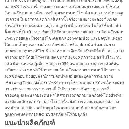
ในการแข่งขันให้แก่ลูกค้า การพัฒนาและการผลิตผลิตภัณฑ์ครอบคลุม
หลายซีรีส์ เช่น เครื่องผสมยางมะตอย เครื่องผสมยางมะตอยรีไซเคิล
ร้อน เครื่องบดและคัดกรองวัสดุยางมะตอยรีไซเคิล และอุปกรณ์ควบคุม
มวลรวม ในบรรดาผลิตภัณฑ์เหล่านี้ เครื่องผสมยางมะตอยรีไซเคิล
ร้อนได้รับความนิยมอย่างสูงจากลูกค้าเนื่องจากเทคโนโลยีชั้นนำ นับ
ตั้งแต่ก่อตั้งในปี 2547 เทียถัวได้พัฒนาและขยายสายการผลิตเครื่องผสม
ยางมะตอยและโรงงานรีไซเคิล RAP อย่างต่อเนื่อง และปัจจุบัน เทียถัว
ได้กลายเป็นฐานการผลิตระดับชาติสำหรับอุปกรณ์เครื่องผสมยาง
มะตอยและอุปกรณ์รีไซเคิล RAP ขณะเดียวกัน บริษัทมีพื้นที่รวม 55,000
ตารางเมตร โดยมีโรงงานผลิตขนาด 36,000 ตารางเมตร ในโรงงาน
ผลิต มีช่างเทคนิคผู้เชี่ยวชาญกว่า 350 คน และอุปกรณ์การผลิตที่ทัน
สมัยกว่า 250 ชุด ทำให้สามารถผลิตเครื่องผสมยางมะตอยได้มากกว่า
300 ชุดต่อปี ด้วยอุปกรณ์การผลิตที่ทันสมัยและบุคลากรที่มีความ
เชี่ยวชาญ Tietuo จึงได้รับสิทธิบัตรการใช้งานและสิทธิบัตรสิ่งประดิษฐ์
มากกว่า 90 รายการ นอกจากนี้ ยังมีระบบการจัดการคุณภาพที่
ครอบคลุมและหลายระดับ ทำให้สามารถติดตามผลิตภัณฑ์ได้อย่างทัน
ท่วงทีและมีประสิทธิภาพ ยิ่งไปกว่านั้น ยังมีการควบคุมคุณภาพอย่าง
ครบถ้วนและเข้มงวดโดยศูนย์ทดสอบยานยนต์และสำนักงานกำกับ
ดูแลทางเทคนิคก่อนส่งมอบผลิตภัณฑ์ให้กับลูกค้า
แนะนำผลิตภัณฑ์