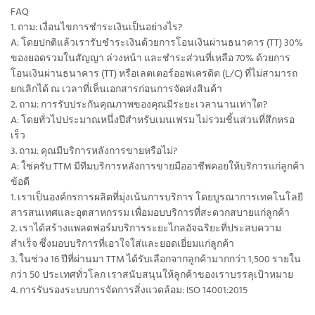
FAQ
1. ถาม: เงื่อนไขการชำระเงินเป็นอย่างไร?
A: โดยปกติแล้วเรารับชำระเงินด้วยการโอนเงินผ่านธนาคาร (TT) 30%
ของยอดรวมในสัญญา ล่วงหน้า และชำระส่วนที่เหลือ 70% ด้วยการ
โอนเงินผ่านธนาคาร (TT) หรือเลตเตอร์ออฟเครดิต (L/C) ที่ไม่สามารถ
ยกเลิกได้ ณ เวลาที่เห็นเอกสารก่อนการจัดส่งสินค้า
2. ถาม: การรับประกันคุณภาพของคุณมีระยะเวลานานเท่าใด?
A: โดยทั่วไปประมาณหนึ่งปีสำหรับเมนเฟรม ไม่รวมชิ้นส่วนที่สึกหรอ
เร็ว
3. ถาม: คุณมีบริการหลังการขายหรือไม่?
A: ใช่ครับ TTM มีทีมบริการหลังการขายมืออาชีพคอยให้บริการแก่ลูกค้า
ข้อดี
1. เราเป็นองค์กรการผลิตที่มุ่งเน้นการบริการ โดยบูรณาการเทคโนโลยี
สารสนเทศและอุตสาหกรรม เพื่อมอบบริการที่สะดวกสบายแก่ลูกค้า
2. เราได้สร้างแพลตฟอร์มบริการระยะไกลอัจฉริยะที่ประสบความ
สำเร็จ ซึ่งมอบบริการที่เอาใจใส่และยอดเยี่ยมแก่ลูกค้า
3. ในช่วง 16 ปีที่ผ่านมา TTM ได้รับเลือกจากลูกค้ามากกว่า 1,500 รายใน
กว่า 50 ประเทศทั่วโลก เราสนับสนุนให้ลูกค้าของเราบรรลุเป้าหมาย
4. การรับรองระบบการจัดการสิ่งแวดล้อม: ISO 14001:2015