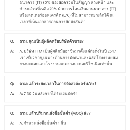
ธนาคาร (TT) 30% ของยอดรวมในสัญญา ล่วงหน้า และ
ชำระส่วนที่เหลือ 70% ด้วยการโอนเงินผ่านธนาคาร (TT)
หรือเลตเตอร์ออฟเครดิต (L/C) ที่ไม่สามารถยกเลิกได้ ณ
เวลาที่เห็นเอกสารก่อนการจัดส่งสินค้า
Q:
ถาม: คุณเป็นผู้ผลิตหรือบริษัทค้าขาย?
A:
A: บริษัท TTM เป็นผู้ผลิตมืออาชีพมาตั้งแต่ก่อตั้งในปี 2547
เราเชี่ยวชาญเฉพาะด้านการพัฒนาและผลิตโรงงานผสม
ยางมะตอยและโรงงานผสมยางมะตอยรีไซเคิลเท่านั้น
Q:
ถาม: แล้วระยะเวลาในการจัดส่งล่ะครับ/คะ?
A:
A: 7-30 วันหลังจากได้รับเงินมัดจำ
Q:
ถาม: แล้วปริมาณสั่งซื้อขั้นต่ำ (MOQ) ล่ะ?
A:
A: จำนวนสั่งซื้อขั้นต่ำ 1 ชิ้น