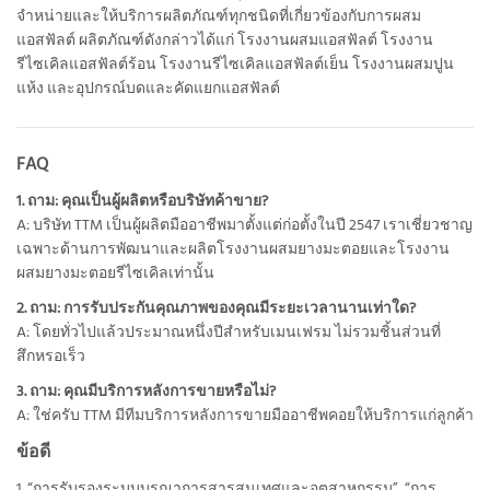
จำหน่ายและให้บริการผลิตภัณฑ์ทุกชนิดที่เกี่ยวข้องกับการผสม
แอสฟัลต์ ผลิตภัณฑ์ดังกล่าวได้แก่ โรงงานผสมแอสฟัลต์ โรงงาน
รีไซเคิลแอสฟัลต์ร้อน โรงงานรีไซเคิลแอสฟัลต์เย็น โรงงานผสมปูน
แห้ง และอุปกรณ์บดและคัดแยกแอสฟัลต์
FAQ
1. ถาม: คุณเป็นผู้ผลิตหรือบริษัทค้าขาย?
A: บริษัท TTM เป็นผู้ผลิตมืออาชีพมาตั้งแต่ก่อตั้งในปี 2547 เราเชี่ยวชาญ
เฉพาะด้านการพัฒนาและผลิตโรงงานผสมยางมะตอยและโรงงาน
ผสมยางมะตอยรีไซเคิลเท่านั้น
2. ถาม: การรับประกันคุณภาพของคุณมีระยะเวลานานเท่าใด?
A: โดยทั่วไปแล้วประมาณหนึ่งปีสำหรับเมนเฟรม ไม่รวมชิ้นส่วนที่
สึกหรอเร็ว
3. ถาม: คุณมีบริการหลังการขายหรือไม่?
A: ใช่ครับ TTM มีทีมบริการหลังการขายมืออาชีพคอยให้บริการแก่ลูกค้า
ข้อดี
1. “การรับรองระบบบูรณาการสารสนเทศและอุตสาหกรรม”, “การ