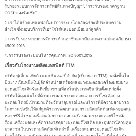
รับรองระบบการจัดการทรัพย์สินทางปัญญา”, “การรับรองมาตรฐาน
GOST ของรัสเซีย”
2. เราได้สร้างแพลตฟอร์มบริการระยะไกลอัจฉริยะที่ประสบความ
สำเร็จ ซึ่งมอบบริการที่เอาใจใส่และยอดเยี่ยมแก่ลูกค้า
3. การรับรองระบบการจัดการด้านอาชีวอนามัยและความปลอดภัย: ISO
45001:2018
4. การรับรองระบบบริหารคุณภาพ: ISO 9001:2015
เกี่ยวกับโรงงานผลิตแอสฟัลต์ TTM
บริษัท ฟูเจี้ยน เทียถัว แมชชีนเนอรี่ จำกัด (เรียกย่อว่า TTM) ก่อตั้งขึ้นใน
ปี 2547 เป็นหนึ่งในผู้จัดจำหน่ายเครื่องผสมยางมะตอย/เครื่องผสมยาง
มะตอยรีไซเคิลร้อนที่เชี่ยวชาญที่สุดในประเทศจีน นับตั้งแต่ก่อตั้ง
บริษัทได้มุ่งเน้นไปที่ด้านการผสมยางมะตอยและการรีไซเคิลยาง
มะตอย โดยมีเป้าหมายที่จะจัดหาอุปกรณ์และบริการที่มีความสามารถ
ในการแข่งขันให้แก่ลูกค้า การพัฒนาและการผลิตผลิตภัณฑ์ครอบคลุม
หลายซีรีส์ เช่น เครื่องผสมยางมะตอย เครื่องผสมยางมะตอยรีไซเคิล
ร้อน เครื่องบดและคัดกรองวัสดุยางมะตอยรีไซเคิล และอุปกรณ์ควบคุม
มวลรวม ในบรรดาผลิตภัณฑ์เหล่านี้ เครื่องผสมยางมะตอยรีไซเคิล