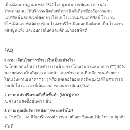
เมื่อเดือนกรกฎาคม พ.ศ. 2547 โดยมุ่งเน้นการพัฒนา การผลิต
จำหน่ายและให้บริการผลิตภัณฑ์ทุกชนิดที่เกี่ยวข้องกับการผสม
แอสฟัลต์ ผลิตภัณฑ์ดังกล่าวได้แก่ โรงงานผสมแอสฟัลต์ โรงงาน
รีไซเคิลแอสฟัลต์แบบร้อน โรงงานรีไซเคิลแอสฟัลต์แบบเย็น โรงงาน
ผสมปูนแห้ง และอุปกรณ์บดและคัดแยกแอสฟัลต์
FAQ
1. ถาม: เงื่อนไขการชำระเงินเป็นอย่างไร?
A: โดยปกติแล้วเรารับชำระเงินด้วยการโอนเงินผ่านธนาคาร (TT) 30%
ของยอดรวมในสัญญา ล่วงหน้า และชำระส่วนที่เหลือ 70% ด้วยการ
โอนเงินผ่านธนาคาร (TT) หรือเลตเตอร์ออฟเครดิต (L/C) ที่ไม่สามารถ
ยกเลิกได้ ณ เวลาที่เห็นเอกสารก่อนการจัดส่งสินค้า
2. ถาม: แล้วปริมาณสั่งซื้อขั้นต่ำ (MOQ) ล่ะ?
A: จำนวนสั่งซื้อขั้นต่ำ 1 ชิ้น
3. ถาม: คุณมีบริการหลังการขายหรือไม่?
A: ใช่ครับ TTM มีทีมบริการหลังการขายมืออาชีพคอยให้บริการแก่ลูกค้า
ข้อดี