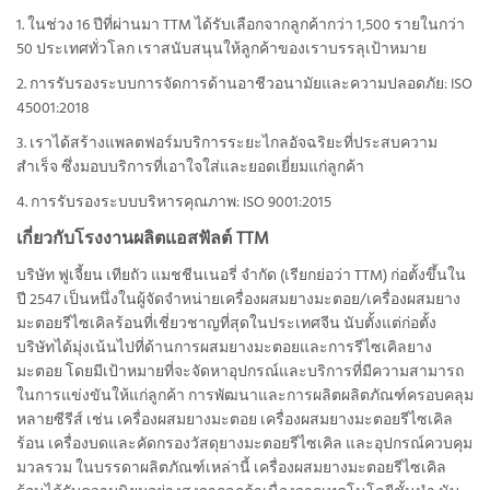
1. ในช่วง 16 ปีที่ผ่านมา TTM ได้รับเลือกจากลูกค้ากว่า 1,500 รายในกว่า
50 ประเทศทั่วโลก เราสนับสนุนให้ลูกค้าของเราบรรลุเป้าหมาย
2. การรับรองระบบการจัดการด้านอาชีวอนามัยและความปลอดภัย: ISO
45001:2018
3. เราได้สร้างแพลตฟอร์มบริการระยะไกลอัจฉริยะที่ประสบความ
สำเร็จ ซึ่งมอบบริการที่เอาใจใส่และยอดเยี่ยมแก่ลูกค้า
4. การรับรองระบบบริหารคุณภาพ: ISO 9001:2015
เกี่ยวกับโรงงานผลิตแอสฟัลต์ TTM
บริษัท ฟูเจี้ยน เทียถัว แมชชีนเนอรี่ จำกัด (เรียกย่อว่า TTM) ก่อตั้งขึ้นใน
ปี 2547 เป็นหนึ่งในผู้จัดจำหน่ายเครื่องผสมยางมะตอย/เครื่องผสมยาง
มะตอยรีไซเคิลร้อนที่เชี่ยวชาญที่สุดในประเทศจีน นับตั้งแต่ก่อตั้ง
บริษัทได้มุ่งเน้นไปที่ด้านการผสมยางมะตอยและการรีไซเคิลยาง
มะตอย โดยมีเป้าหมายที่จะจัดหาอุปกรณ์และบริการที่มีความสามารถ
ในการแข่งขันให้แก่ลูกค้า การพัฒนาและการผลิตผลิตภัณฑ์ครอบคลุม
หลายซีรีส์ เช่น เครื่องผสมยางมะตอย เครื่องผสมยางมะตอยรีไซเคิล
ร้อน เครื่องบดและคัดกรองวัสดุยางมะตอยรีไซเคิล และอุปกรณ์ควบคุม
มวลรวม ในบรรดาผลิตภัณฑ์เหล่านี้ เครื่องผสมยางมะตอยรีไซเคิล