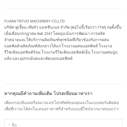
FUJIAN TIETUO MACHINERY CO.,LTD
บริษัท ฟูเจี้ยน เทียถัว แมชชีนเนล จำกัด (ต่อไปนี้เรียกว่า TTM) ก่อตั้งขึ้น
เมื่อเดือนกรกฎาคม พ.ศ. 2547 โดยมุ่งเน้นการพัฒนา การผลิต
จำหน่ายและให้บริการผลิตภัณฑ์ทุกชนิดที่เกี่ยวข้องกับการผสม
แอสฟัลต์ ผลิตภัณฑ์ดังกล่าวได้แก่ โรงงานผสมแอสฟัลต์ โรงงาน
รีไซเคิลแอสฟัลต์ร้อน โรงงานรีไซเคิลแอสฟัลต์เย็น โรงงานผสมปูน
แห้ง และอุปกรณ์บดและคัดแยกแอสฟัลต์
หากคุณมีคำถามเพิ่มเติม โปรดเขียนมาหาเรา
เพียงกรอกอีเมลหรือหมายเลขโทรศัพท์ของคุณลงในแบบฟอร์มติดต่อ
เพื่อที่เราจะได้ส่งใบเสนอราคาฟรีสำหรับแบบดีไซน์มากมายของเรา!
ชื่อ